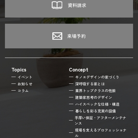
資料請求
来場予約
Topics
Concept
イベント
キノエデザインの家づくり
お知らせ
深呼吸する家とは
コラム
業界トップクラスの性能
建築家思考のデザイン
ハイスペックな仕様・構造
暮らしを彩る充実の設備
手厚い保証・アフターメンテナ
ンス
現場を支えるプロフェッショナ
ル