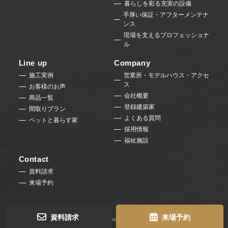
暮らしを彩る充実の設備
手厚い保証・アフターメンテナ
ンス
現場を支えるプロフェッショナ
ル
Line up
Company
施工実例
営業所・モデルハウス・アクセ
ス
お客様のお声
会社概要
商品一覧
登録建築家
間取りプラン
よくある質問
ペットと暮らす家
採用情報
福祉施設
Contact
資料請求
来場予約
資料請求
来場予約
©2025 Akiyama Jyuken.