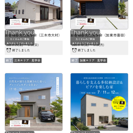
Thank you
Thank you
お客様邸完成見学会（三木市大村）
お客様邸完成見学会（加東市喜田）
たくさんのご参加
たくさんのご参加
ありがとうございました
ありがとうございました
2026.07.25(土)
〜
07.26(日)
2026.07.18(土)
〜
07.20(月)
終了しました
終了しました
終了
三木エリア
見学会
終了
加東エリア
見学会