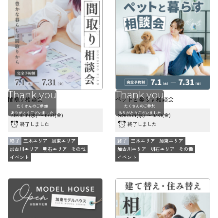
Thank you
Thank you
間取り相談会
ペットと暮らす相談会
たくさんのご参加
たくさんのご参加
ありがとうございました
ありがとうございました
2026.07.01(水)
〜
07.31(金)
2026.07.01(水)
〜
07.31(金)
終了しました
終了しました
終了
三木エリア
加東エリア
終了
三木エリア
加東エリア
加古川エリア
明石エリア
その他
加古川エリア
明石エリア
その他
イベント
イベント