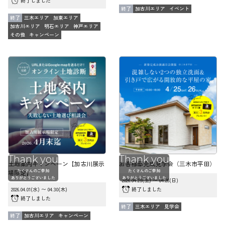
終了しました
終了
加古川エリア
イベント
終了
三木エリア
加東エリア
加古川エリア
明石エリア
神戸エリア
その他
キャンペーン
Thank you
Thank you
土地案内キャンペーン【加古川展示
お客様邸完成見学会（三木市平田）
たくさんのご参加
たくさんのご参加
場限定】
ありがとうございました
ありがとうございました
2026.04.25(土)
〜
04.26(日)
2026.04.01(水)
〜
04.30(木)
終了しました
終了しました
終了
三木エリア
見学会
終了
加古川エリア
キャンペーン