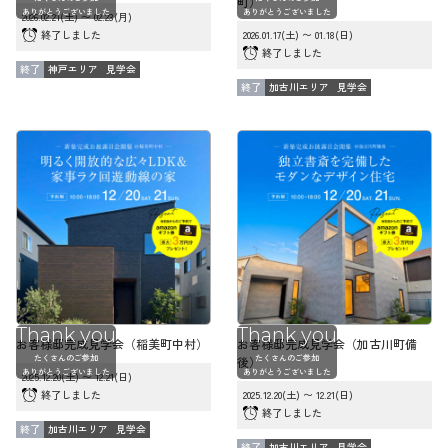
町）
ありがとうございました
ありがとうございました
2026.02.21(土)
〜
02.23(月)
終了しました
2026.01.17(土)
〜
01.18(日)
終了しました
終了
神戸エリア
見学会
終了
加古川エリア
見学会
Thank you
Thank you
お客様邸完成見学会（稲美町中村）
お客様邸完成見学会（加古川町備
たくさんのご参加
たくさんのご参加
後）
ありがとうございました
ありがとうございました
2025.12.20(土)
〜
12.21(日)
終了しました
2025.12.20(土)
〜
12.21(日)
終了しました
終了
加古川エリア
見学会
終了
加古川エリア
見学会