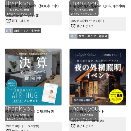
Thank you
Thank you
お客様邸完成見学会（加東市上中）
お客様邸完成見学会（加古川市神野
たくさんのご参加
たくさんのご参加
町）
ありがとうございました
ありがとうございました
2026.05.23(土)
〜
05.24(日)
終了しました
2026.05.23(土)
〜
05.24(日)
終了しました
終了
加東エリア
見学会
終了
加古川エリア
見学会
Thank you
Thank you
決算キャンペーン｜ご成約特典
夜の外構照明イベント
たくさんのご参加
たくさんのご参加
「AIR-HUG」進呈
ありがとうございました
ありがとうございました
2026.04.01(水)
〜
04.30(木)
2026.03.01(日)
〜
04.30(木)
終了しました