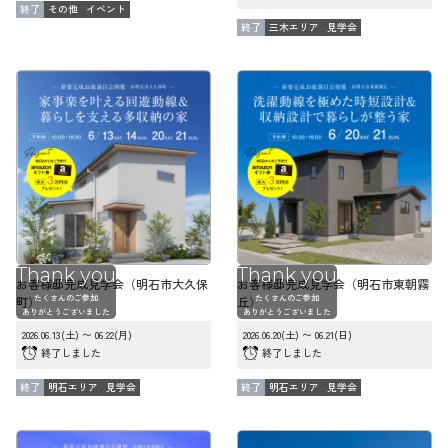
終了
その他
イベント
終了
三木エリア
見学会
Thank you
Thank you
お客様邸完成見学会（明石市大久保
お客様邸完成見学会（明石市東朝霧
たくさんのご参加
たくさんのご参加
町）
丘）
ありがとうございました
ありがとうございました
2026.06.13(土)
〜
06.22(月)
2026.06.20(土)
〜
06.21(日)
終了しました
終了しました
終了
明石エリア
見学会
終了
明石エリア
見学会