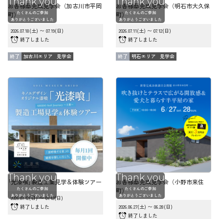
Thank you
Thank you
お客様邸完成見学会（加古川市平岡
お客様邸完成見学会（明石市大久保
たくさんのご参加
たくさんのご参加
町）
町）
ありがとうございました
ありがとうございました
2026.07.18(土)
〜
07.19(日)
2026.07.11(土)
〜
07.12(日)
終了しました
終了しました
終了
加古川エリア
見学会
終了
明石エリア
見学会
Thank you
Thank you
｢光漆喰｣製造工業見学＆体験ツアー
お客様邸完成見学会（小野市来住
たくさんのご参加
たくさんのご参加
町）
ありがとうございました
ありがとうございました
2026.07.12(日)
〜
07.12(日)
終了しました
2026.06.27(土)
〜
06.28(日)
終了しました