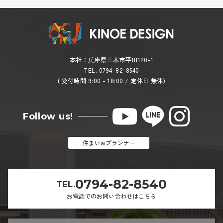
1年以内
2年以内
2年以上先
その他
本社：兵庫県三木市平田120-1
TEL. 0794-82-8540
( 受付時間 9:00 - 18:00 / 定休日 無休)
ご入居予定の方（全員）に
任意
チェックをお願いします
Follow us!
本人
祖父
住まいaiプランナー
祖母
父
0794-82-8540
TEL.
母
お電話でのお問い合わせはこちら
夫
妻