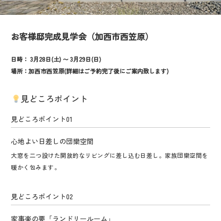
お客様邸完成見学会（加西市西笠原）
日時： 3月28日(土)
〜
3月29日(日)
場所：加西市西笠原(詳細はご予約完了後にご案内致します)
見どころポイント
見どころポイント
01
心地よい日差しの団欒空間
大窓を二つ設けた開放的なリビングに差し込む日差し。家族団欒空間を
暖かく包みます。
見どころポイント
02
家事楽の要「ランドリールーム」