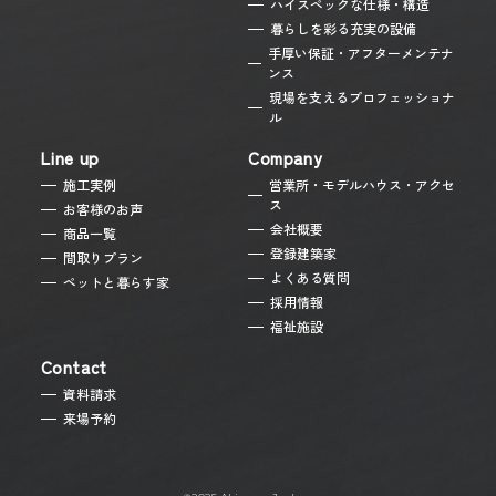
ハイスペックな仕様・構造
暮らしを彩る充実の設備
昨年度のご年収を教えて頂けますか？
任意
手厚い保証・アフターメンテナ
ンス
現場を支えるプロフェッショナ
ル
Line up
Company
今まで住宅展示場や住宅会社の
施工実例
営業所・モデルハウス・アクセ
任意
ショールームに来場したことはありますか？
ス
お客様のお声
会社概要
商品一覧
初めて
登録建築家
間取りプラン
1回ある
よくある質問
ペットと暮らす家
採用情報
2回ある
福祉施設
3回以上ある
Contact
資料請求
来場予約
現在のお住まいはどのタイプですか？
任意
持ち家