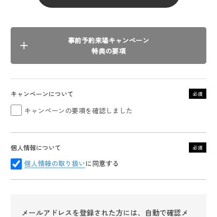
事前予約来場キャンペーン
新しいお住まいのご希望を教えてください。
任意
特典の要項
建て替え
土地があって新築
キャンペーンについて
必須
土地から探して新築
キャンペーンの要項を確認しました
建売
リフォーム
個人情報について
必須
建てたばかり
個人情報の取り扱い
に同意する
ご検討されているお住まいの
任意
タイプはどちらですか？
単世帯住宅
メールアドレスを登録された方には、自動で確認メ