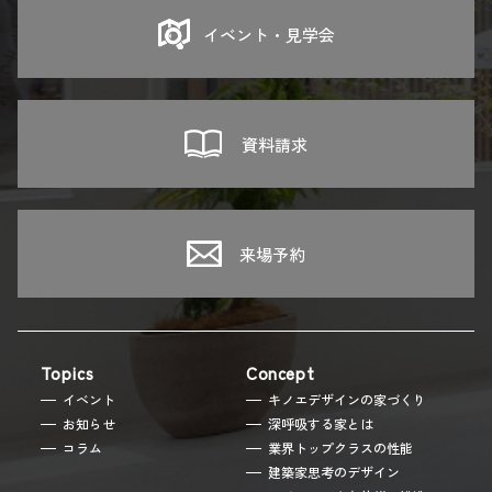
イベント・見学会
子供
その他
人
資料請求
人
来場予約
土地や諸費用を含む総予算はいくらですか？
任意
万円
Topics
Concept
イベント
キノエデザインの家づくり
ご希望の月々返済額を教えて頂けますか？
任意
お知らせ
深呼吸する家とは
コラム
業界トップクラスの性能
万円
建築家思考のデザイン