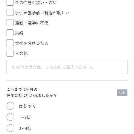
今の住居が狭い・古い
子供が就学前に新居が欲しい
通勤・通学に不便
結婚
世帯を分けるため
その他
これまでに何社の
任意
住宅会社に行かれましたか？
はじめて
1～2社
3～4社