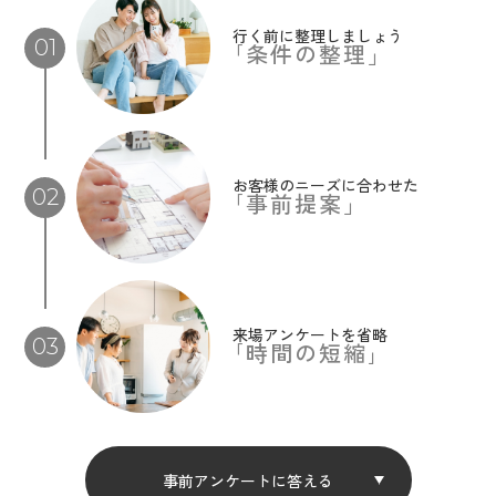
行く前に整理しましょう
01
｢条件の整理」
お客様のニーズに合わせた
02
｢事前提案」
来場アンケートを省略
03
｢時間の短縮｣
事前アンケートに答える