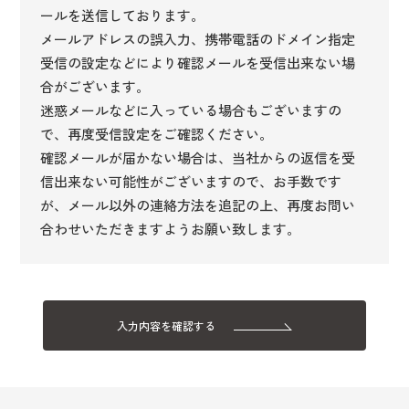
ールを送信しております。
二世帯住宅
メールアドレスの誤入力、携帯電話のドメイン指定
その他
受信の設定などにより確認メールを受信出来ない場
合がございます。
迷惑メールなどに入っている場合もございますの
新しいお住まいについて、
任意
で、再度受信設定をご確認ください。
いつ頃からご検討を始められましたか？
確認メールが届かない場合は、当社からの返信を受
検討しはじめたばかり
信出来ない可能性がございますので、お手数です
3ヶ月前から
が、メール以外の連絡方法を追記の上、再度お問い
合わせいただきますようお願い致します。
半年前から
1年前から
1年以上前から
入力内容を確認する
いつ頃までにお住まいになりたいですか？
任意
半年以内