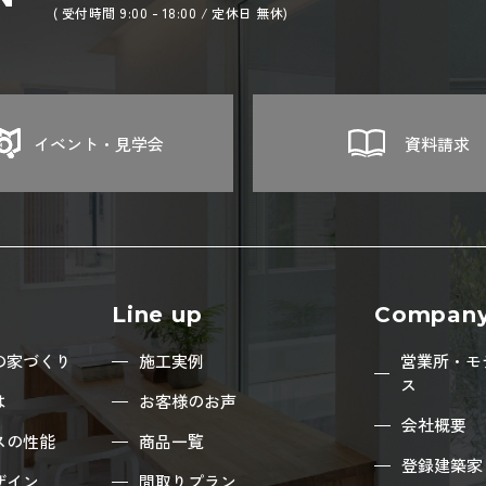
( 受付時間 9:00 - 18:00 / 定休日 無休)
イベント・見学会
資料請求
Line up
Compan
の家づくり
施工実例
営業所・モ
ス
は
お客様のお声
会社概要
スの性能
商品一覧
登録建築家
ザイン
間取りプラン