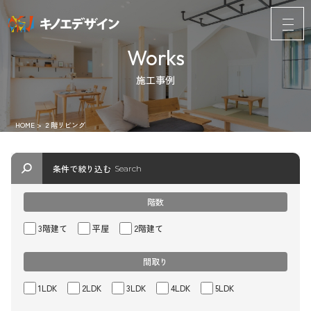
Works
施工事例
HOME
>
２階リビング
条件で絞り込む
Search
階数
3階建て
平屋
2階建て
間取り
1LDK
2LDK
3LDK
4LDK
5LDK