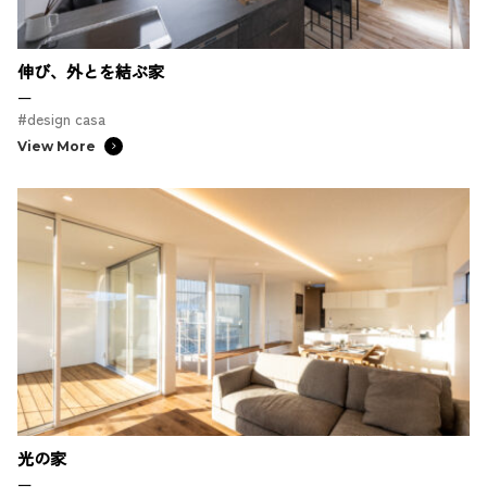
伸び、外とを結ぶ家
ー
#design casa
View More
光の家
ー