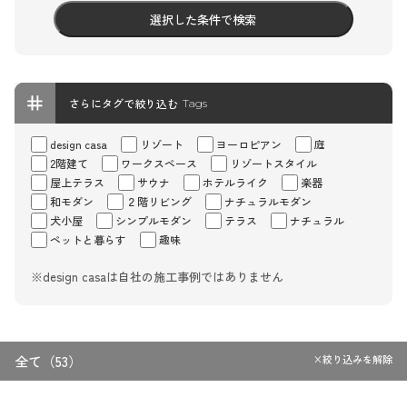
選択した条件で検索
さらにタグで絞り込む
Tags
design casa
リゾート
ヨーロピアン
庭
2階建て
ワークスペース
リゾートスタイル
屋上テラス
サウナ
ホテルライク
楽器
和モダン
２階リビング
ナチュラルモダン
犬小屋
シンプルモダン
テラス
ナチュラル
ペットと暮らす
趣味
※design casaは自社の施工事例ではありません
全て（53）
×絞り込みを解除