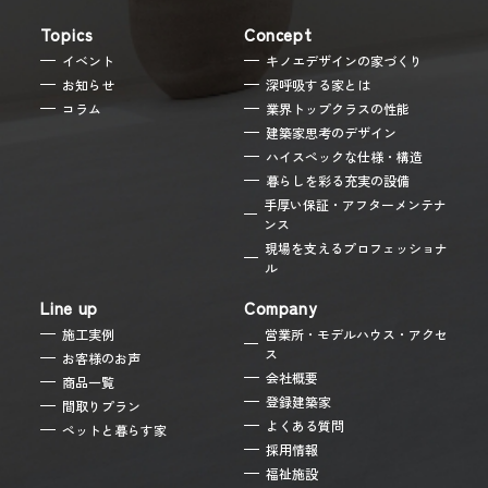
Topics
Concept
イベント
キノエデザインの家づくり
お知らせ
深呼吸する家とは
コラム
業界トップクラスの性能
建築家思考のデザイン
ハイスペックな仕様・構造
暮らしを彩る充実の設備
手厚い保証・アフターメンテナ
ンス
現場を支えるプロフェッショナ
ル
Line up
Company
施工実例
営業所・モデルハウス・アクセ
ス
お客様のお声
会社概要
商品一覧
登録建築家
間取りプラン
よくある質問
ペットと暮らす家
採用情報
福祉施設